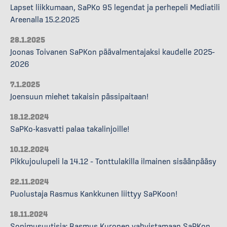
Lapset liikkumaan, SaPKo 95 legendat ja perhepeli Mediatili
Areenalla 15.2.2025
28.1.2025
Joonas Toivanen SaPKon päävalmentajaksi kaudelle 2025–
2026
7.1.2025
Joensuun miehet takaisin pässipaitaan!
18.12.2024
SaPKo-kasvatti palaa takalinjoille!
10.12.2024
Pikkujoulupeli la 14.12 – Tonttulakilla ilmainen sisäänpääsy
22.11.2024
Puolustaja Rasmus Kankkunen liittyy SaPKoon!
18.11.2024
Sopimusuutisia: Rasmus Kuronen vahvistamaan SaPKon