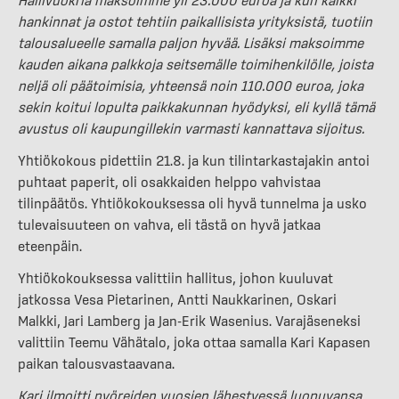
hankinnat ja ostot tehtiin paikallisista yrityksistä, tuotiin
talousalueelle samalla paljon hyvää. Lisäksi maksoimme
kauden aikana palkkoja seitsemälle toimihenkilölle, joista
neljä oli päätoimisia, yhteensä noin 110.000 euroa, joka
sekin koitui lopulta paikkakunnan hyödyksi, eli kyllä tämä
avustus oli kaupungillekin varmasti kannattava sijoitus.
Yhtiökokous pidettiin 21.8. ja kun tilintarkastajakin antoi
puhtaat paperit, oli osakkaiden helppo vahvistaa
tilinpäätös. Yhtiökokouksessa oli hyvä tunnelma ja usko
tulevaisuuteen on vahva, eli tästä on hyvä jatkaa
eteenpäin.
Yhtiökokouksessa valittiin hallitus, johon kuuluvat
jatkossa Vesa Pietarinen, Antti Naukkarinen, Oskari
Malkki, Jari Lamberg ja Jan-Erik Wasenius. Varajäseneksi
valittiin Teemu Vähätalo, joka ottaa samalla Kari Kapasen
paikan talousvastaavana.
Kari ilmoitti pyöreiden vuosien lähestyessä luopuvansa