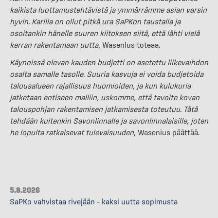
kaikista luottamustehtävistä ja ymmärrämme asian varsin
hyvin. Karilla on ollut pitkä ura SaPKon taustalla ja
osoitankin hänelle suuren kiitoksen siitä, että lähti vielä
kerran rakentamaan uutta
, Wasenius toteaa.
Käynnissä olevan kauden budjetti on asetettu liikevaihdon
osalta samalle tasolle. Suuria kasvuja ei voida budjetoida
talousalueen rajallisuus huomioiden, ja kun kulukuria
jatketaan entiseen malliin, uskomme, että tavoite kovan
talouspohjan rakentamisen jatkamisesta toteutuu. Tätä
tehdään kuitenkin Savonlinnalle ja savonlinnalaisille, joten
he lopulta ratkaisevat tulevaisuuden
, Wasenius päättää.
5.8.2026
SaPKo vahvistaa rivejään – kaksi uutta sopimusta