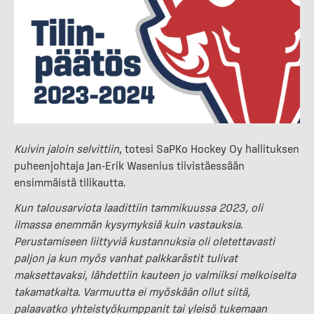
Kuivin jaloin selvittiin
, totesi SaPKo Hockey Oy hallituksen
puheenjohtaja Jan-Erik Wasenius tiivistäessään
ensimmäistä tilikautta.
Kun talousarviota laadittiin tammikuussa 2023, oli
ilmassa enemmän kysymyksiä kuin vastauksia.
Perustamiseen liittyviä kustannuksia oli oletettavasti
paljon ja kun myös vanhat palkkarästit tulivat
maksettavaksi, lähdettiin kauteen jo valmiiksi melkoiselta
takamatkalta. Varmuutta ei myöskään ollut siitä,
palaavatko yhteistyökumppanit tai yleisö tukemaan