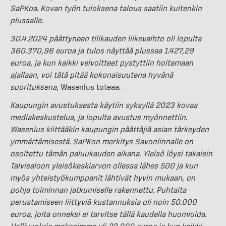
SaPKoa. Kovan työn tuloksena talous saatiin kuitenkin
plussalle.
30.4.2024 päättyneen tilikauden liikevaihto oli lopulta
360.370,96 euroa ja tulos näyttää plussaa 1.427,29
euroa, ja kun kaikki velvoitteet pystyttiin hoitamaan
ajallaan, voi tätä pitää kokonaisuutena hyvänä
suorituksena
, Wasenius toteaa.
Kaupungin avustuksesta käytiin syksyllä 2023 kovaa
mediakeskustelua, ja lopulta avustus myönnettiin.
Wasenius kiittääkin kaupungin päättäjiä asian tärkeyden
ymmärtämisestä. SaPKon merkitys Savonlinnalle on
osoitettu tämän paluukauden aikana. Yleisö löysi takaisin
Talvisaloon yleisökeskiarvon ollessa lähes 500 ja kun
myös yhteistyökumppanit lähtivät hyvin mukaan, on
pohja toiminnan jatkumiselle rakennettu. Puhtaita
perustamiseen liittyviä kustannuksia oli noin 50.000
euroa, joita onneksi ei tarvitse tällä kaudella huomioida.
Hallivuokria maksoimme yli 23.000 euroa ja kun kaikki