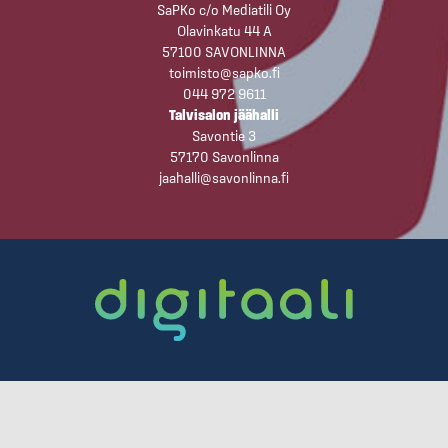
SaPKo c/o Mediatili Oy
Olavinkatu 44 A
57100 SAVONLINNA
toimisto@sapko.fi
044 972 9611
Talvisalon jäähalli
Savontie 3
57170 Savonlinna
jaahalli@savonlinna.fi