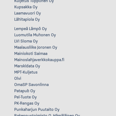
Kuljetus Töppönen Oy
Kupsakka Oy
Laamavuori Oy
Lähitapiola Oy
Lempeä Lämpö Oy
Luomutila Muhonen Oy
LVI Sioma Oy
Maalausliike Joronen Oy
Mainiokoti Saimaa
Mainoslahjaverkkokauppa.fi
Marskidata Oy
MPT-Kuljetus
Olvi
OmaSP Savonlinna
Patapub Oy
Pel-Tuote Oy
PK-Rengas Oy
Punkaharjun Puutaito Oy
Rakennustoimisto O. Hämäläinen Oy