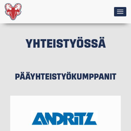
Togg
navig
YHTEISTYÖSSÄ
PÄÄYHTEISTYÖKUMPPANIT