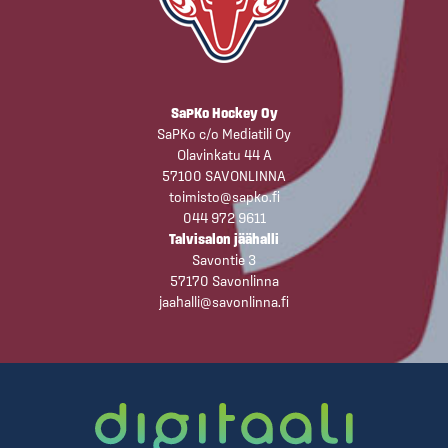
SaPKo Hockey Oy
SaPKo c/o Mediatili Oy
Olavinkatu 44 A
57100 SAVONLINNA
toimisto@sapko.fi
044 972 9611
Talvisalon jäähalli
Savontie 3
57170 Savonlinna
jaahalli@savonlinna.fi