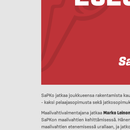
SaPKo jatkaa joukkueensa rakentamista ka
– kaksi pelaajasopimusta sekä jatkosopimu
Maalivahtivalmentajana jatkaa
Marko Leino
SaPKon maalivahtien kehittämisessä. Hänen
maalivahtien etenemisessä urallaan, ja jat