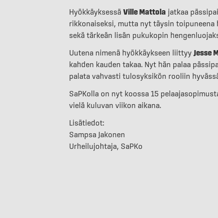
Hyökkäyksessä
Ville Mattola
jatkaa pässipai
rikkonaiseksi, mutta nyt täysin toipuneena h
sekä tärkeän lisän pukukopin hengenluojaks
Uutena nimenä hyökkäykseen liittyy
Jesse 
kahden kauden takaa. Nyt hän palaa pässipa
palata vahvasti tulosyksikön rooliin hyväs
SaPKolla on nyt koossa 15 pelaajasopimust
vielä kuluvan viikon aikana.
Lisätiedot:
Sampsa Jakonen
Urheilujohtaja, SaPKo