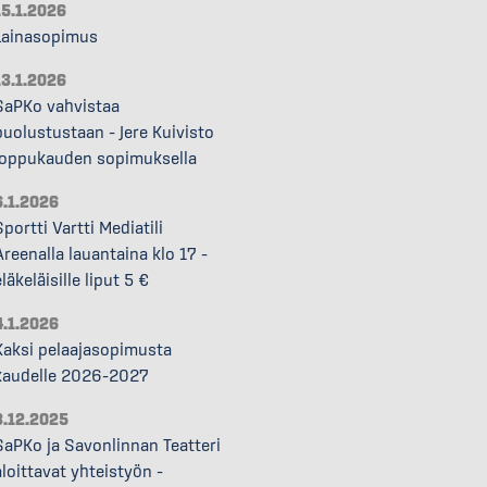
15.1.2026
Lainasopimus
13.1.2026
SaPKo vahvistaa
puolustustaan – Jere Kuivisto
loppukauden sopimuksella
6.1.2026
Sportti Vartti Mediatili
Areenalla lauantaina klo 17 –
läkeläisille liput 5 €
4.1.2026
Kaksi pelaajasopimusta
kaudelle 2026–2027
8.12.2025
SaPKo ja Savonlinnan Teatteri
aloittavat yhteistyön –