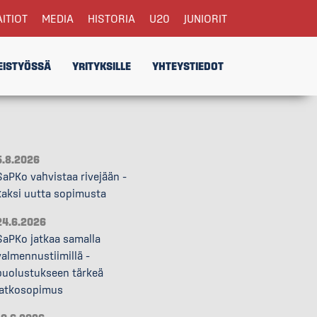
AITIOT
MEDIA
HISTORIA
U20
JUNIORIT
EISTYÖSSÄ
YRITYKSILLE
YHTEYSTIEDOT
5.8.2026
SaPKo vahvistaa rivejään –
kaksi uutta sopimusta
24.6.2026
SaPKo jatkaa samalla
valmennustiimillä –
puolustukseen tärkeä
jatkosopimus