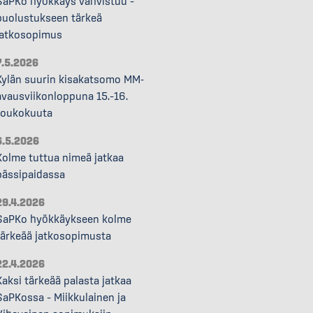
SaPKo hyökkäys vahvistuu –
puolustukseen tärkeä
jatkosopimus
7.5.2026
Kylän suurin kisakatsomo MM-
avausviikonloppuna 15.–16.
toukokuuta
6.5.2026
Kolme tuttua nimeä jatkaa
pässipaidassa
29.4.2026
SaPKo hyökkäykseen kolme
tärkeää jatkosopimusta
22.4.2026
Kaksi tärkeää palasta jatkaa
SaPKossa – Miikkulainen ja