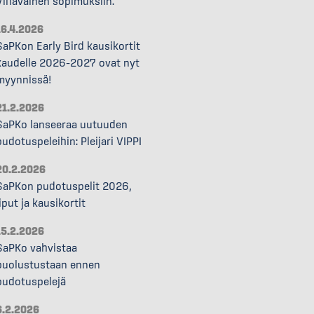
Vihavainen sopimuksiin.
16.4.2026
SaPKon Early Bird kausikortit
kaudelle 2026–2027 ovat nyt
myynnissä!
21.2.2026
SaPKo lanseeraa uutuuden
pudotuspeleihin: Pleijari VIPPI
20.2.2026
SaPKon pudotuspelit 2026,
liput ja kausikortit
15.2.2026
SaPKo vahvistaa
puolustustaan ennen
pudotuspelejä
6.2.2026