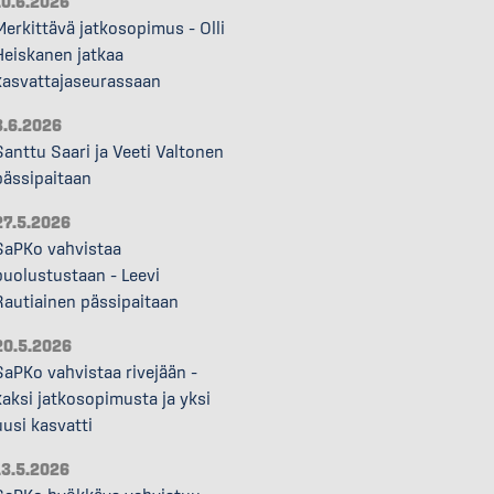
10.6.2026
Merkittävä jatkosopimus – Olli
Heiskanen jatkaa
kasvattajaseurassaan
3.6.2026
Santtu Saari ja Veeti Valtonen
pässipaitaan
27.5.2026
SaPKo vahvistaa
puolustustaan – Leevi
Rautiainen pässipaitaan
20.5.2026
SaPKo vahvistaa rivejään –
kaksi jatkosopimusta ja yksi
uusi kasvatti
13.5.2026