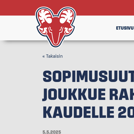
ETUSIVU
« Takaisin
SOPIMUSUUT
JOUKKUE RA
KAUDELLE 2
5.5.2025