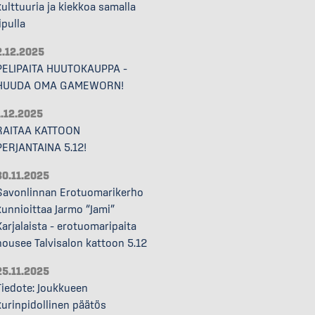
kulttuuria ja kiekkoa samalla
ipulla
2.12.2025
PELIPAITA HUUTOKAUPPA –
HUUDA OMA GAMEWORN!
1.12.2025
RAITAA KATTOON
PERJANTAINA 5.12!
30.11.2025
Savonlinnan Erotuomarikerho
kunnioittaa Jarmo “Jami”
Karjalaista – erotuomaripaita
nousee Talvisalon kattoon 5.12
25.11.2025
Tiedote: Joukkueen
kurinpidollinen päätös