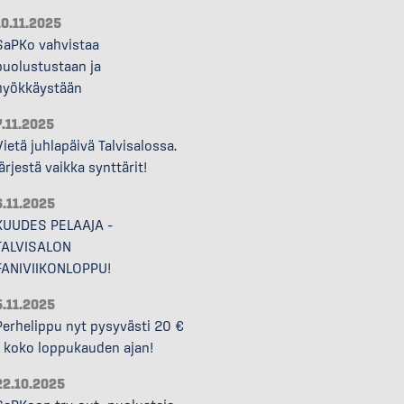
10.11.2025
SaPKo vahvistaa
puolustustaan ja
hyökkäystään
7.11.2025
Vietä juhlapäivä Talvisalossa.
Järjestä vaikka synttärit!
6.11.2025
KUUDES PELAAJA –
TALVISALON
FANIVIIKONLOPPU!
5.11.2025
Perhelippu nyt pysyvästi 20 €
– koko loppukauden ajan!
22.10.2025