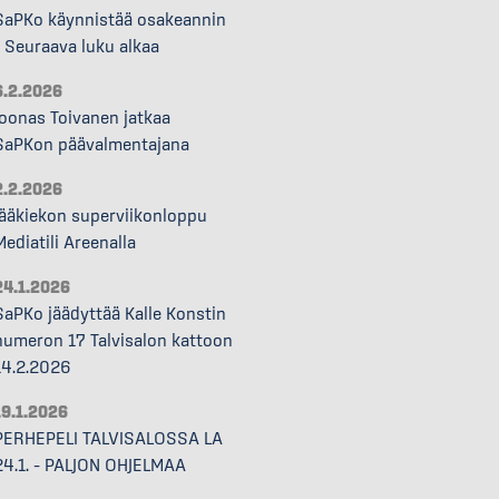
SaPKo käynnistää osakeannin
– Seuraava luku alkaa
6.2.2026
Joonas Toivanen jatkaa
SaPKon päävalmentajana
2.2.2026
Jääkiekon superviikonloppu
Mediatili Areenalla
24.1.2026
SaPKo jäädyttää Kalle Konstin
numeron 17 Talvisalon kattoon
14.2.2026
19.1.2026
PERHEPELI TALVISALOSSA LA
24.1. – PALJON OHJELMAA