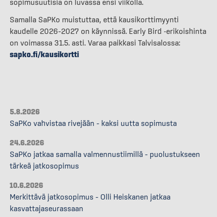
sopimusuutisia on luvassa ensi viikolla.
Samalla SaPKo muistuttaa, että kausikorttimyynti
kaudelle 2026–2027 on käynnissä. Early Bird -erikoishinta
on voimassa 31.5. asti. Varaa paikkasi Talvisalossa:
sapko.fi/kausikortti
5.8.2026
SaPKo vahvistaa rivejään – kaksi uutta sopimusta
24.6.2026
SaPKo jatkaa samalla valmennustiimillä – puolustukseen
tärkeä jatkosopimus
10.6.2026
Merkittävä jatkosopimus – Olli Heiskanen jatkaa
kasvattajaseurassaan