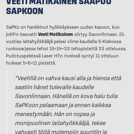
VEETI MATIKAINEN SAAPUU
SAPKOON
SaPKo on hankkinut hyökkäykseen uuden kasvon, kun
JoKP:n kasvatti
Veeti Matikainen
siirtyy Savonlinnaan. 21-
vuotias laitahyökkääjä pelasi viime kaudella S-Kiekossa
runkosarjassa tehot 19+14=33 tehopistettä 33 ottelussa.
Pudotuspeleissä Laser HT:n riveissä syntyi 11 otteluun
huikeat 5+6=11 pistettä.
”Veetillä on vahva kausi alla ja hienoa että
saatiin hänet tulevalle kaudelle
Savonlinnaan. Hänellä on kova halu tulla
SaPKoon pelaamaan ja ennen kaikkea
menestymään. Hän on nopea ja
monipuolinen laitahyökkääjä, tekee
vahvasti töitä molempiin suuntiin ja