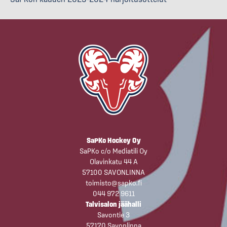
SaPKo Hockey Oy
SaPKo c/o Mediatili Oy
Olavinkatu 44 A
57100 SAVONLINNA
toimisto@sapko.fi
044 972 9611
Talvisalon jäähalli
Savontie 3
57170 Savonlinna