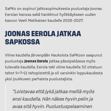
SaPKo on sopinut jatkosopimuksesta puolustaja Joonas
Eerolan kanssa sekä hankkinut hyökkäykseen uuden
kasvon Veeti Matikaisen kaudelle 2026–2027.
JOONAS EEROLA JATKAA
SAPKOSSA
Viime kaudella Järvenpään Haukoista SaPKoon saapunut
puolustaja
Joonas Eerola
jatkaa pässipaidassa myös
tulevalla kaudella. Eerola teki viime kaudella 32 otteluun
tehot 4+7=11 tehopistettä ja oli varsinkin loppukaudesta
yksi joukkueen parhaista puolustajista.
”Loistavaa että Jykä jatkaa meillä myös
ensi kaudella. Hän näkee hyvin pelin ja
avaa sitä hyvin. Puolustuspelaaminen