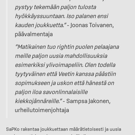
pystyy tekemään paljon tulosta
hyökkäyssuuntaan. Iso palanen ensi
kauden joukkuetta.”
– Joonas Toivanen,
päävalmentaja
”Matikainen tuo rightin puolen pelaajana
meille paljon uusia mahdollisuuksia
esimerkiksi ylivoimapeliin. Olen todella
tyytyväinen että Veetin kanssa päästiin
sopimukseen ja uskon että hänestä on
paljon iloa savonlinnalaisille
kiekkojännäreille.”
– Sampsa Jakonen,
urheilutoimenjohtaja
SaPKo rakentaa joukkuettaan määrätietoisesti ja uusia