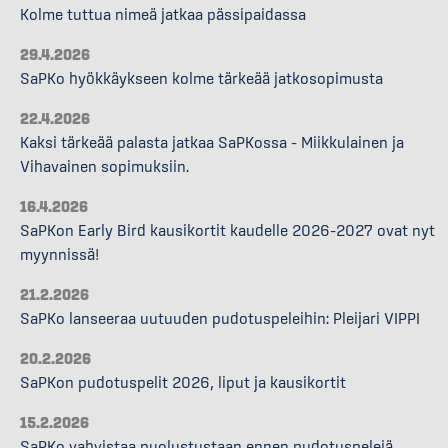
Kolme tuttua nimeä jatkaa pässipaidassa
29.4.2026
SaPKo hyökkäykseen kolme tärkeää jatkosopimusta
22.4.2026
Kaksi tärkeää palasta jatkaa SaPKossa – Miikkulainen ja
Vihavainen sopimuksiin.
16.4.2026
SaPKon Early Bird kausikortit kaudelle 2026–2027 ovat nyt
myynnissä!
21.2.2026
SaPKo lanseeraa uutuuden pudotuspeleihin: Pleijari VIPPI
20.2.2026
SaPKon pudotuspelit 2026, liput ja kausikortit
15.2.2026
SaPKo vahvistaa puolustustaan ennen pudotuspelejä