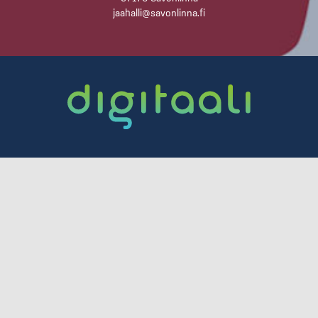
jaahalli@savonlinna.fi