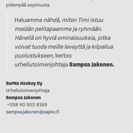
pidempää sopimusta.
Haluamme
nähdä, miten Timi istuu
meidän pelitapaamme ja ryhmään.
Hänellä on hyviä ominaisuuksia, jotka
voivat tuoda meille leveyttä ja kilpailua
puolustukseen,
kertoo
Sampsa Jakonen.
urheilutoimenjohtaja
SaPKo Hockey Oy
Urheilutoimenjohtaja
Sampsa Jakonen
+358 40 503 8169
sampsa.jakonen@sapko.fi