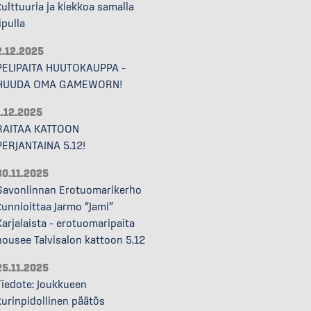
kulttuuria ja kiekkoa samalla
ipulla
2.12.2025
PELIPAITA HUUTOKAUPPA –
HUUDA OMA GAMEWORN!
1.12.2025
RAITAA KATTOON
PERJANTAINA 5.12!
30.11.2025
Savonlinnan Erotuomarikerho
kunnioittaa Jarmo “Jami”
Karjalaista – erotuomaripaita
nousee Talvisalon kattoon 5.12
25.11.2025
Tiedote: Joukkueen
kurinpidollinen päätös