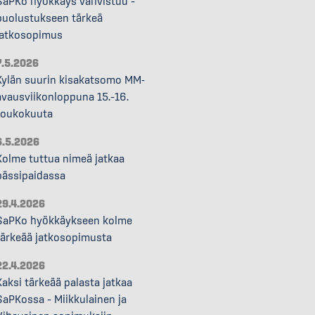
SaPKo hyökkäys vahvistuu –
puolustukseen tärkeä
jatkosopimus
7.5.2026
Kylän suurin kisakatsomo MM-
avausviikonloppuna 15.–16.
toukokuuta
6.5.2026
Kolme tuttua nimeä jatkaa
pässipaidassa
29.4.2026
SaPKo hyökkäykseen kolme
tärkeää jatkosopimusta
22.4.2026
Kaksi tärkeää palasta jatkaa
SaPKossa – Miikkulainen ja