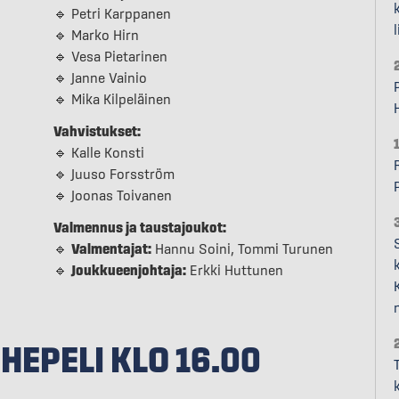
🔹 Petri Karppanen
l
🔹 Marko Hirn
🔹 Vesa Pietarinen
🔹 Janne Vainio
🔹 Mika Kilpeläinen
Vahvistukset:
🔹 Kalle Konsti
🔹 Juuso Forsström
🔹 Joonas Toivanen
Valmennus ja taustajoukot:
🔹
Valmentajat:
Hannu Soini, Tommi Turunen
🔹
Joukkueenjohtaja:
Erkki Huttunen
HEPELI KLO 16.00