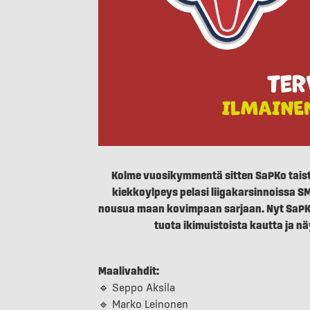
Kolme vuosikymmentä sitten SaPKo taiste
kiekkoylpeys pelasi liigakarsinnoissa SM
nousua maan kovimpaan sarjaan. Nyt SaPK
tuota ikimuistoista kautta ja n
Maalivahdit:
🔹 Seppo Aksila
🔹 Marko Leinonen