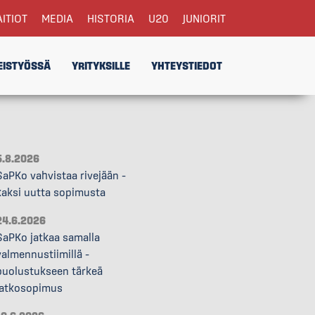
AITIOT
MEDIA
HISTORIA
U20
JUNIORIT
EISTYÖSSÄ
YRITYKSILLE
YHTEYSTIEDOT
5.8.2026
SaPKo vahvistaa rivejään –
kaksi uutta sopimusta
24.6.2026
SaPKo jatkaa samalla
valmennustiimillä –
puolustukseen tärkeä
jatkosopimus