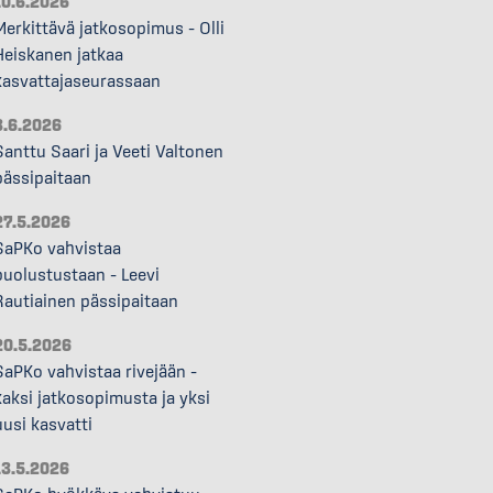
10.6.2026
Merkittävä jatkosopimus – Olli
Heiskanen jatkaa
kasvattajaseurassaan
3.6.2026
Santtu Saari ja Veeti Valtonen
pässipaitaan
27.5.2026
SaPKo vahvistaa
puolustustaan – Leevi
Rautiainen pässipaitaan
20.5.2026
SaPKo vahvistaa rivejään –
kaksi jatkosopimusta ja yksi
uusi kasvatti
13.5.2026