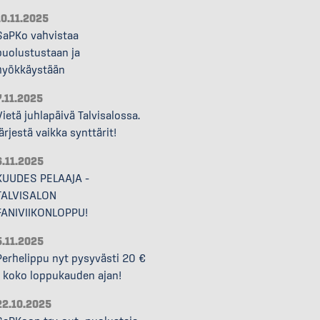
10.11.2025
SaPKo vahvistaa
puolustustaan ja
hyökkäystään
7.11.2025
Vietä juhlapäivä Talvisalossa.
Järjestä vaikka synttärit!
6.11.2025
KUUDES PELAAJA –
TALVISALON
FANIVIIKONLOPPU!
5.11.2025
Perhelippu nyt pysyvästi 20 €
– koko loppukauden ajan!
22.10.2025