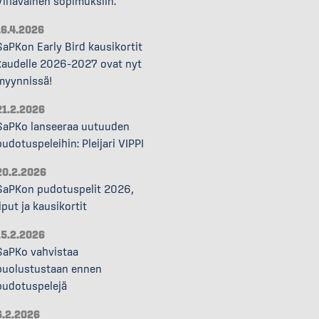
Vihavainen sopimuksiin.
16.4.2026
SaPKon Early Bird kausikortit
kaudelle 2026–2027 ovat nyt
myynnissä!
21.2.2026
SaPKo lanseeraa uutuuden
pudotuspeleihin: Pleijari VIPPI
20.2.2026
SaPKon pudotuspelit 2026,
liput ja kausikortit
15.2.2026
SaPKo vahvistaa
puolustustaan ennen
pudotuspelejä
6.2.2026