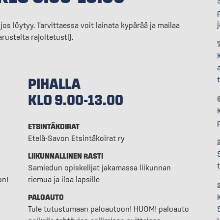
os löytyy. Tarvittaessa voit lainata kypärää ja mailaa
rusteita rajoitetusti).
PIHALLA
KLO 9.00-13.00
ETSINTÄKOIRAT
Etelä-Savon Etsintäkoirat ry
LIIKUNNALLINEN RASTI
Samiedun opiskelijat jakamassa liikunnan
on!
riemua ja iloa lapsille
PALOAUTO
Tule tutustumaan paloautoon! HUOM! paloauto