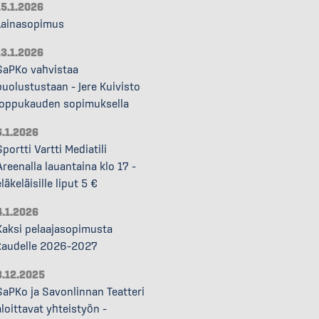
15.1.2026
Lainasopimus
13.1.2026
SaPKo vahvistaa
puolustustaan – Jere Kuivisto
loppukauden sopimuksella
6.1.2026
Sportti Vartti Mediatili
Areenalla lauantaina klo 17 –
läkeläisille liput 5 €
4.1.2026
Kaksi pelaajasopimusta
kaudelle 2026–2027
8.12.2025
SaPKo ja Savonlinnan Teatteri
aloittavat yhteistyön –