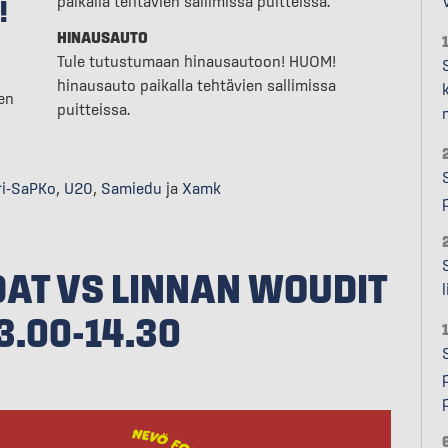
paikalla tehtävien sallimissa puitteissa.
!
HINAUSAUTO
Tule tutustumaan hinausautoon! HUOM!
hinausauto paikalla tehtävien sallimissa
en
puitteissa.
ri-SaPKo
,
U20
,
Samiedu
ja
Xamk
DAT VS LINNAN WOUDIT
3.00-14.30