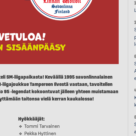
li SM-liigapaikasta! Keväällä 1995 savonlinnalainen
e
-liigajoukkue Tampereen Ilvestä vastaan, tavoitellen
o 95 -legendat kokoontuvat jälleen yhteen muistamaan
äyttämään taitonsa vielä kerran kaukalossa!
Hyökkääjät:
🔹 Tommi Tarvainen
🔹 Pekka Hyttinen