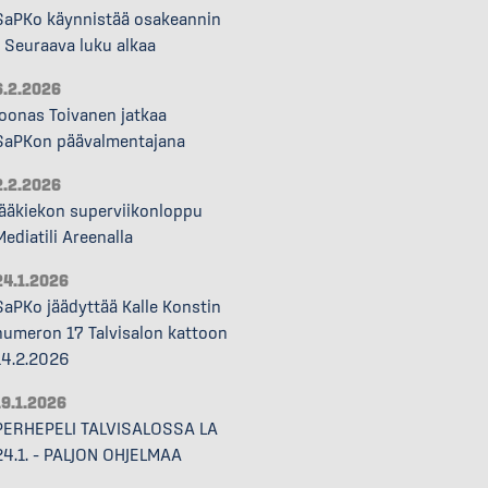
SaPKo käynnistää osakeannin
– Seuraava luku alkaa
6.2.2026
Joonas Toivanen jatkaa
SaPKon päävalmentajana
2.2.2026
Jääkiekon superviikonloppu
Mediatili Areenalla
24.1.2026
SaPKo jäädyttää Kalle Konstin
numeron 17 Talvisalon kattoon
14.2.2026
19.1.2026
PERHEPELI TALVISALOSSA LA
24.1. – PALJON OHJELMAA