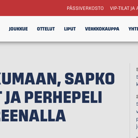
PÄSSIVERKOSTO
VIP-TILAT JA 
JOUKKUE
OTTELUT
LIPUT
VERKKOKAUPPA
YHT
KKUMAAN, SAPKO
 JA PERHEPELI
REENALLA