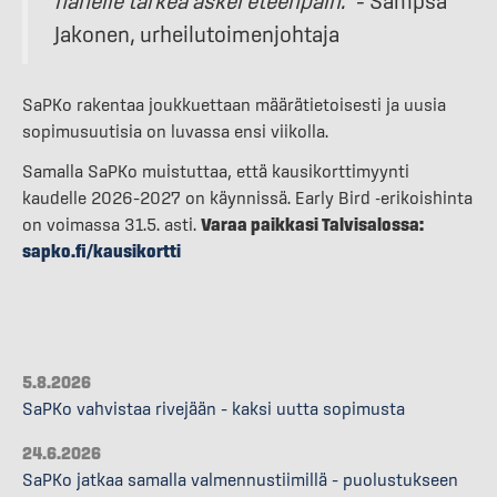
hänelle tärkeä askel eteenpäin.”
– Sampsa
Jakonen, urheilutoimenjohtaja
SaPKo rakentaa joukkuettaan määrätietoisesti ja uusia
sopimusuutisia on luvassa ensi viikolla.
Samalla SaPKo muistuttaa, että kausikorttimyynti
kaudelle 2026–2027 on käynnissä. Early Bird -erikoishinta
on voimassa 31.5. asti.
Varaa paikkasi Talvisalossa:
sapko.fi/kausikortti
5.8.2026
SaPKo vahvistaa rivejään – kaksi uutta sopimusta
24.6.2026
SaPKo jatkaa samalla valmennustiimillä – puolustukseen