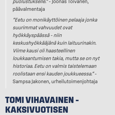
puolustukselle.”
– Joonas Toivanen,
päävalmentaja
”Eetu on monikäyttöinen pelaaja jonka
suurimmat vahvuudet ovat
hyökkäyspäässä – niin
keskushyökkääjänä kuin laituurinakin.
Viime kausi oli haasteellinen
loukkaantumisen takia, mutta se on nyt
historiaa. Eetu on valmis taistelemaan
roolistaan ensi kauden joukkueessa.”
–
Sampsa Jakonen, urheilutoimenjohtaja
TOMI VIHAVAINEN –
KAKSIVUOTISEN