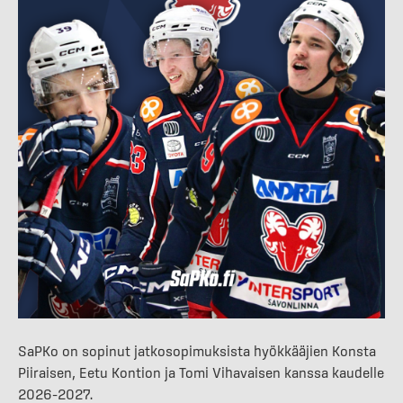
SaPKo on sopinut jatkosopimuksista hyökkääjien Konsta
Piiraisen, Eetu Kontion ja Tomi Vihavaisen kanssa kaudelle
2026–2027.