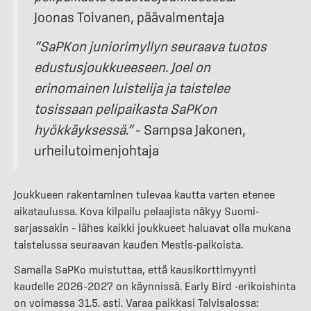
Joonas Toivanen, päävalmentaja
”SaPKon juniorimyllyn seuraava tuotos
edustusjoukkueeseen. Joel on
erinomainen luistelija ja taistelee
tosissaan pelipaikasta SaPKon
hyökkäyksessä.”
– Sampsa Jakonen,
urheilutoimenjohtaja
Joukkueen rakentaminen tulevaa kautta varten etenee
aikataulussa. Kova kilpailu pelaajista näkyy Suomi-
sarjassakin – lähes kaikki joukkueet haluavat olla mukana
taistelussa seuraavan kauden Mestis-paikoista.
Samalla SaPKo muistuttaa, että kausikorttimyynti
kaudelle 2026–2027 on käynnissä. Early Bird -erikoishinta
on voimassa 31.5. asti. Varaa paikkasi Talvisalossa: