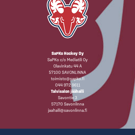
SaPKo Hockey Oy
SaPKo c/o Mediatili Oy
Olavinkatu 44 A
57100 SAVONLINNA
toimisto@sapko.fi
044 972 9611
Talvisalon jäähalli
Savontie 3
57170 Savonlinna
jaahalli@savonlinna.fi