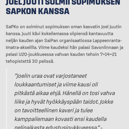
JOEL JUUTI SOLMII SOPIMUKSEN
SAPKON KANSSA
SaPKo on solminut sopimuksen oman kasvatin Joel Juutin
kanssa. Juuti kävi kokeilemassa siipiensä kantavuutta
neljän kauden ajan SaiPan organisaatiossa Lappeenranta–
Imatra-akselilla. Viime kaudeksi hän palasi Savonlinnaan ja
pelasi U20-joukkueessa vahvan kauden tehoin 7+14=21
tehopistettä 30 pelissä.
”Joelin uraa ovat varjostaneet
loukkaantumiset ja viime kausi oli
pitkästä aikaa ehjä. Hänellä on tosi vahva
liike ja hyvät hyökkäyspään taidot. Jokke
on tavoitteellinen kaveri ja tulee
kamppailemaan kovasti ensi kaudella
pelipaikasta edustusjoukkueessa.”
–