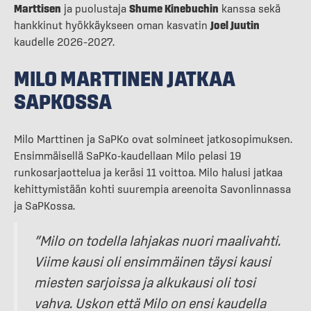
Marttisen
ja puolustaja
Shume Kinebuchin
kanssa sekä
hankkinut hyökkäykseen oman kasvatin
Joel Juutin
kaudelle 2026–2027.
MILO MARTTINEN JATKAA
SAPKOSSA
Milo Marttinen ja SaPKo ovat solmineet jatkosopimuksen.
Ensimmäisellä SaPKo-kaudellaan Milo pelasi 19
runkosarjaottelua ja keräsi 11 voittoa. Milo halusi jatkaa
kehittymistään kohti suurempia areenoita Savonlinnassa
ja SaPKossa.
”Milo on todella lahjakas nuori maalivahti.
Viime kausi oli ensimmäinen täysi kausi
miesten sarjoissa ja alkukausi oli tosi
vahva. Uskon että Milo on ensi kaudella