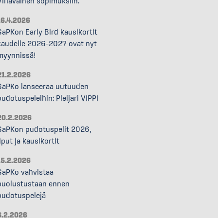
Vihavainen sopimuksiin.
16.4.2026
SaPKon Early Bird kausikortit
kaudelle 2026–2027 ovat nyt
myynnissä!
21.2.2026
SaPKo lanseeraa uutuuden
pudotuspeleihin: Pleijari VIPPI
20.2.2026
SaPKon pudotuspelit 2026,
liput ja kausikortit
15.2.2026
SaPKo vahvistaa
puolustustaan ennen
pudotuspelejä
6.2.2026