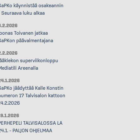
SaPKo käynnistää osakeannin
– Seuraava luku alkaa
6.2.2026
Joonas Toivanen jatkaa
SaPKon päävalmentajana
2.2.2026
Jääkiekon superviikonloppu
Mediatili Areenalla
24.1.2026
SaPKo jäädyttää Kalle Konstin
numeron 17 Talvisalon kattoon
14.2.2026
19.1.2026
PERHEPELI TALVISALOSSA LA
24.1. – PALJON OHJELMAA