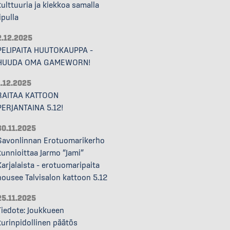
kulttuuria ja kiekkoa samalla
ipulla
2.12.2025
PELIPAITA HUUTOKAUPPA –
HUUDA OMA GAMEWORN!
1.12.2025
RAITAA KATTOON
PERJANTAINA 5.12!
30.11.2025
Savonlinnan Erotuomarikerho
kunnioittaa Jarmo “Jami”
Karjalaista – erotuomaripaita
nousee Talvisalon kattoon 5.12
25.11.2025
Tiedote: Joukkueen
kurinpidollinen päätös