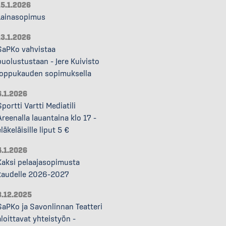
15.1.2026
Lainasopimus
13.1.2026
SaPKo vahvistaa
puolustustaan – Jere Kuivisto
loppukauden sopimuksella
6.1.2026
Sportti Vartti Mediatili
Areenalla lauantaina klo 17 –
läkeläisille liput 5 €
4.1.2026
Kaksi pelaajasopimusta
kaudelle 2026–2027
8.12.2025
SaPKo ja Savonlinnan Teatteri
aloittavat yhteistyön –