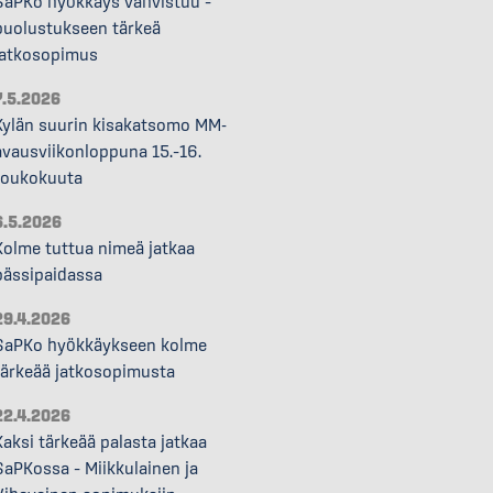
SaPKo hyökkäys vahvistuu –
puolustukseen tärkeä
jatkosopimus
7.5.2026
Kylän suurin kisakatsomo MM-
avausviikonloppuna 15.–16.
toukokuuta
6.5.2026
Kolme tuttua nimeä jatkaa
pässipaidassa
29.4.2026
SaPKo hyökkäykseen kolme
tärkeää jatkosopimusta
22.4.2026
Kaksi tärkeää palasta jatkaa
SaPKossa – Miikkulainen ja