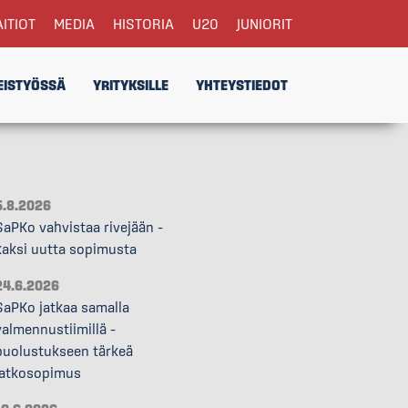
AITIOT
MEDIA
HISTORIA
U20
JUNIORIT
EISTYÖSSÄ
YRITYKSILLE
YHTEYSTIEDOT
5.8.2026
SaPKo vahvistaa rivejään –
kaksi uutta sopimusta
24.6.2026
SaPKo jatkaa samalla
valmennustiimillä –
puolustukseen tärkeä
jatkosopimus