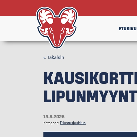
ETUSIVU
« Takaisin
KAUSIKORTTI
LIPUNMYYNTI
14.8.2025
Kategoria:
Edustusjoukkue