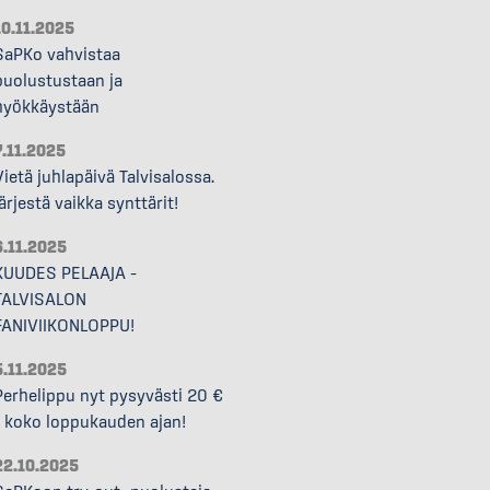
10.11.2025
SaPKo vahvistaa
puolustustaan ja
hyökkäystään
7.11.2025
Vietä juhlapäivä Talvisalossa.
Järjestä vaikka synttärit!
6.11.2025
KUUDES PELAAJA –
TALVISALON
FANIVIIKONLOPPU!
5.11.2025
Perhelippu nyt pysyvästi 20 €
– koko loppukauden ajan!
22.10.2025