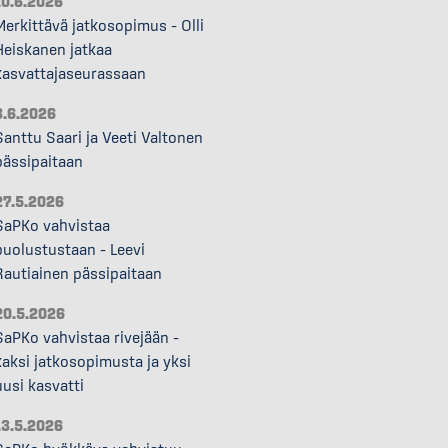
10.6.2026
Merkittävä jatkosopimus – Olli
Heiskanen jatkaa
kasvattajaseurassaan
3.6.2026
Santtu Saari ja Veeti Valtonen
pässipaitaan
27.5.2026
SaPKo vahvistaa
puolustustaan – Leevi
Rautiainen pässipaitaan
20.5.2026
SaPKo vahvistaa rivejään –
kaksi jatkosopimusta ja yksi
uusi kasvatti
13.5.2026