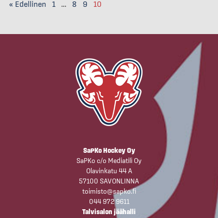
« Edellinen
1
…
8
9
10
SaPKo Hockey Oy
SaPKo c/o Mediatili Oy
Olavinkatu 44 A
57100 SAVONLINNA
toimisto@sapko.fi
044 972 9611
Talvisalon jäähalli