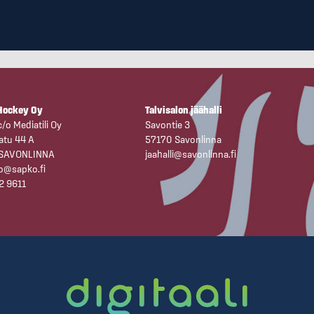
Hockey Oy
Talvisalon jäähalli
/o Mediatili Oy
Savontie 3
atu 44 A
57170 Savonlinna
 SAVONLINNA
jaahalli@savonlinna.fi
o@sapko.fi
2 9611