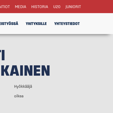
AITIOT
MEDIA
HISTORIA
U20
JUNIORIT
EISTYÖSSÄ
YRITYKSILLE
YHTEYSTIEDOT
I
IKAINEN
Hyökkääjä
oikea