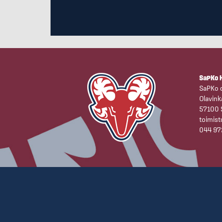
SaPKo 
SaPKo c
Olavink
57100
toimist
044 97