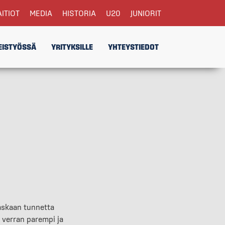
AITIOT
MEDIA
HISTORIA
U20
JUNIORIT
EISTYÖSSÄ
YRITYKSILLE
YHTEYSTIEDOT
aaskaan tunnetta
n verran parempi ja