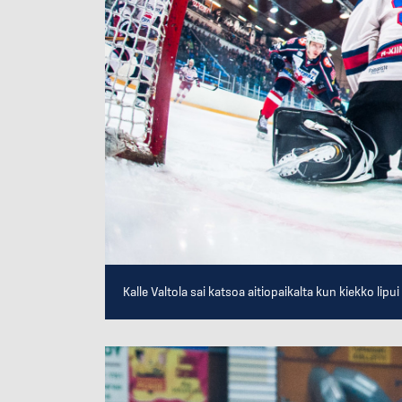
Kalle Valtola sai katsoa aitiopaikalta kun kiekko lipui