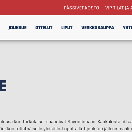
PÄSSIVERKOSTO
VIP-TILAT JA 
JOUKKUE
OTTELUT
LIPUT
VERKKOKAUPPA
YHT
E
isalossa kun turkulaiset saapuivat Savonlinnaan. Kaukalosta ei t
kiekkoa tuhatpäiselle yleisölle. Lopulta kotijoukkue jälleen maali