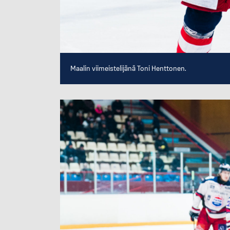
Maalin viimeistelijänä Toni Henttonen.