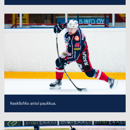
Keskilohko antoi paukkua.