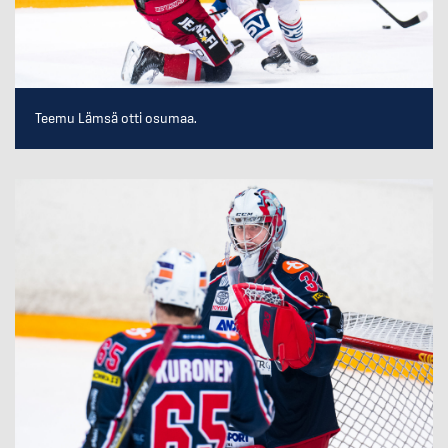
Teemu Lämsä otti osumaa.