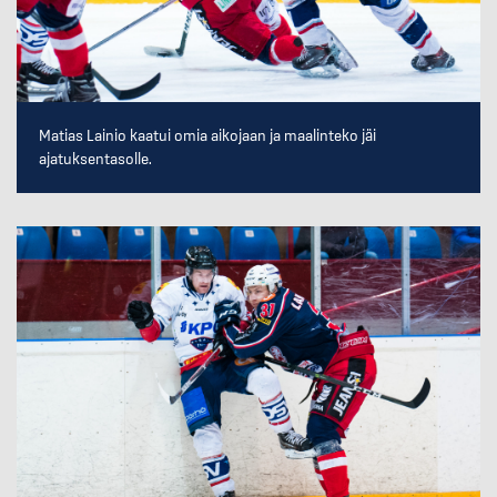
Matias Lainio kaatui omia aikojaan ja maalinteko jäi
ajatuksentasolle.