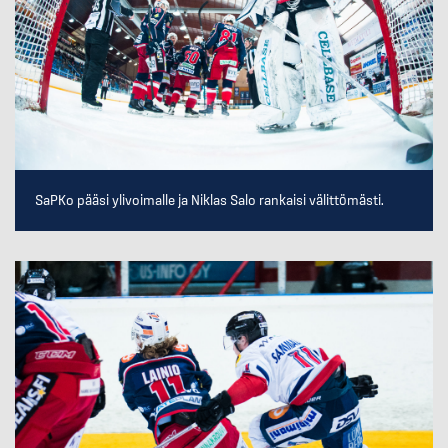
SaPKo pääsi ylivoimalle ja Niklas Salo rankaisi välittömästi.