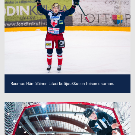
Rasmus Hämäläinen latasi kotijoukkueen toisen osuman.