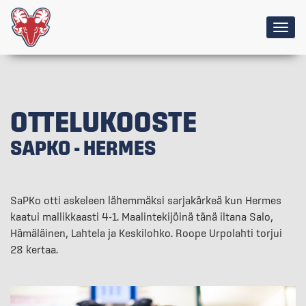
Togg
navig
OTTELUKOOSTE
SAPKO - HERMES
SaPKo otti askeleen lähemmäksi sarjakärkeä kun Hermes
kaatui mallikkaasti 4-1. Maalintekijöinä tänä iltana Salo,
Hämäläinen, Lahtela ja Keskilohko. Roope Urpolahti torjui
28 kertaa.