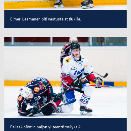
Elmeri Laamanen piti vastustajat tiukilla.
Pelissä nähtiin paljon yhteentörmäyksiä.