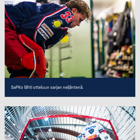
SaPKo lähti otteluun sarjan neljäntenä.