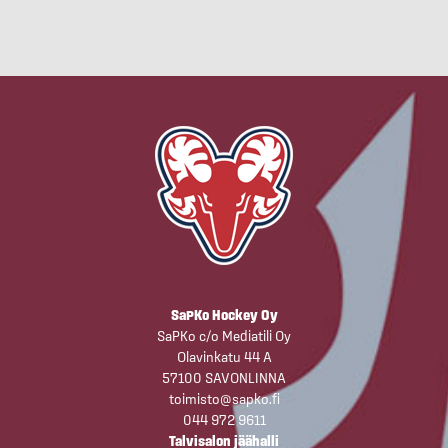
SaPKo Hockey Oy
SaPKo c/o Mediatili Oy
Olavinkatu 44 A
57100 SAVONLINNA
toimisto@sapko.fi
044 972 9611
Talvisalon jäähalli