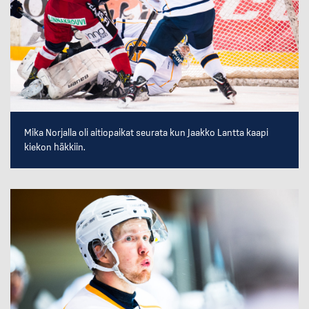
Mika Norjalla oli aitiopaikat seurata kun Jaakko Lantta kaapi
kiekon häkkiin.