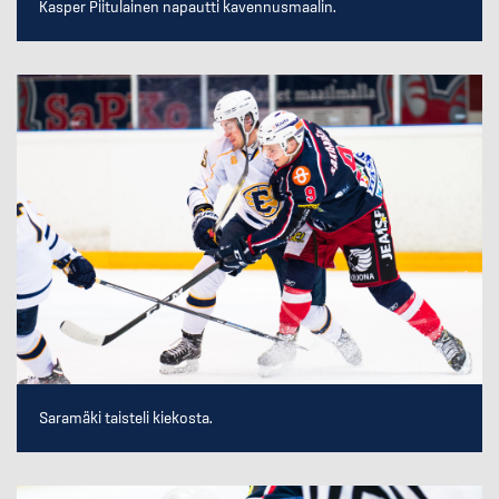
Kasper Piitulainen napautti kavennusmaalin.
Saramäki taisteli kiekosta.