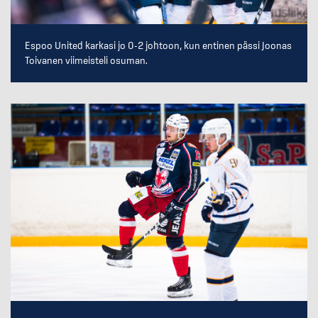
Espoo United karkasi jo 0-2 johtoon, kun entinen pässi Joonas
Toivanen viimeisteli osuman.