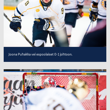
Joona Puhakka vei espoolaiset 0-1 johtoon.