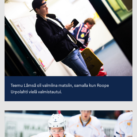
Teemu Lämsä oli valmiina matsiin, samalla kun Roope
Urpolahti vielä valmistautui.