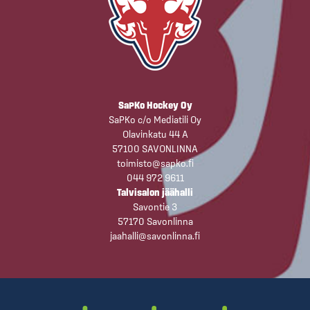
SaPKo Hockey Oy
SaPKo c/o Mediatili Oy
Olavinkatu 44 A
57100 SAVONLINNA
toimisto@sapko.fi
044 972 9611
Talvisalon jäähalli
Savontie 3
57170 Savonlinna
jaahalli@savonlinna.fi