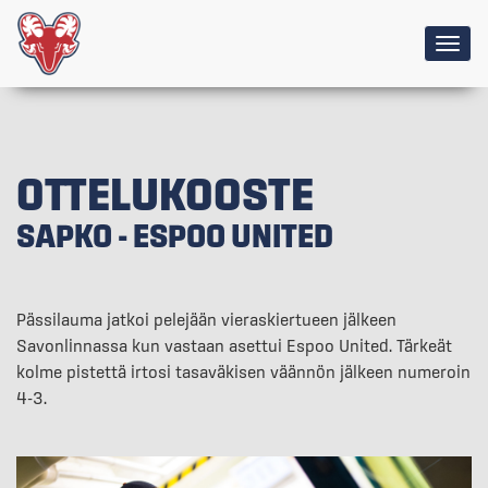
Togg
navig
OTTELUKOOSTE
SAPKO - ESPOO UNITED
Pässilauma jatkoi pelejään vieraskiertueen jälkeen
Savonlinnassa kun vastaan asettui Espoo United. Tärkeät
kolme pistettä irtosi tasaväkisen väännön jälkeen numeroin
4-3.