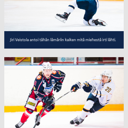
Jiri Veistola antoi tähän lämäriin kaiken mitä miehestä irti lähti.