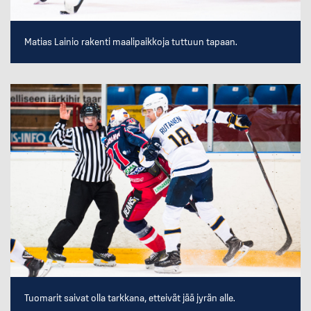
Matias Lainio rakenti maalipaikkoja tuttuun tapaan.
Tuomarit saivat olla tarkkana, etteivät jää jyrän alle.