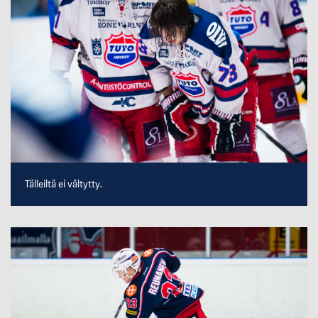
Tälleiltä ei vältytty.