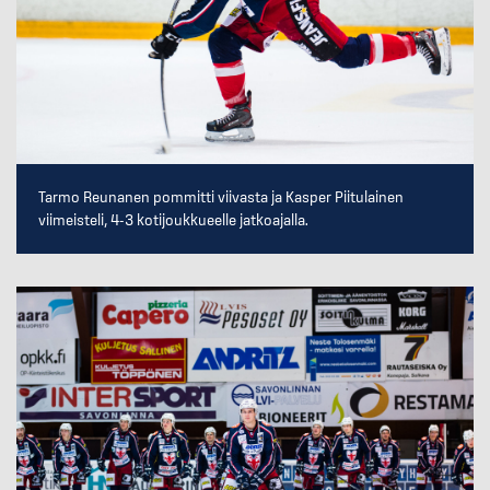
Tarmo Reunanen pommitti viivasta ja Kasper Piitulainen
viimeisteli, 4-3 kotijoukkueelle jatkoajalla.