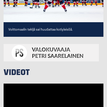
Voittomaalin tekijä sai huudattaa kotiyleisöä.
VIDEOT