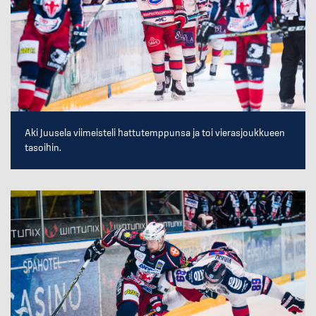
Aki Juusela viimeisteli hattutemppunsa ja toi vierasjoukkueen
tasoihin.