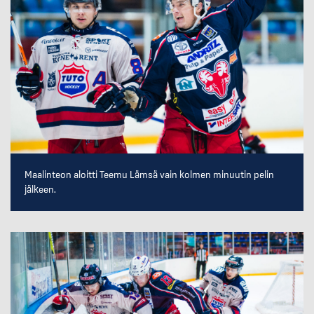
Maalinteon aloitti Teemu Lämsä vain kolmen minuutin pelin
jälkeen.