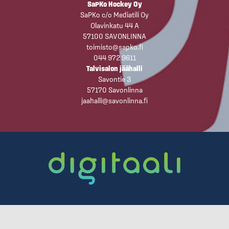
SaPKo Hockey Oy
SaPKo c/o Mediatili Oy
Olavinkatu 44 A
57100 SAVONLINNA
toimisto@sapko.fi
044 972 9611
Talvisalon jäähalli
Savontie 3
57170 Savonlinna
jaahalli@savonlinna.fi