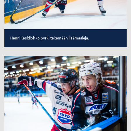
Henri Keskilohko pyrki tekemään lisämaaleja.