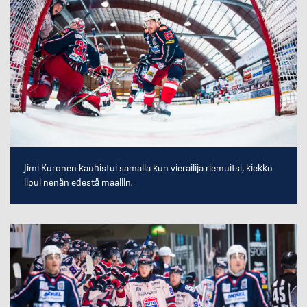
Jimi Kuronen kauhistui samalla kun vierailija riemuitsi, kiekko
lipui nenän edestä maaliin.