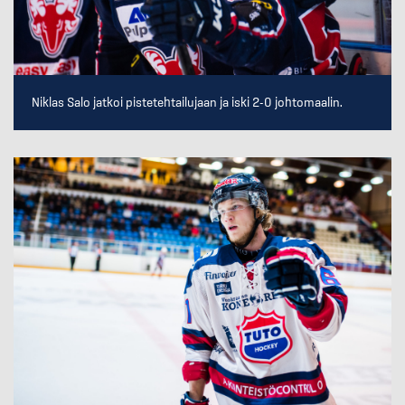
Niklas Salo jatkoi pistetehtailujaan ja iski 2-0 johtomaalin.