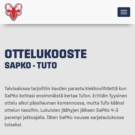
Togg
navig
OTTELUKOOSTE
SAPKO - TUTO
Talvisalossa tarjoiltiin kauden parasta kiekkoviihdettä kun
SaPKo kohtasi ensimmäistä kertaa TuTon. Erittäin fyysinen
ottelu alkoi pässilauman komennossa, mutta TuTo käänsi
ottelun tasoihin. Lukuisien jäähyjen jälkeen SaPKo 4-3
parempi jatkoajalla. Täten SaPKo nousee sarjataulukossa
toiseksi.