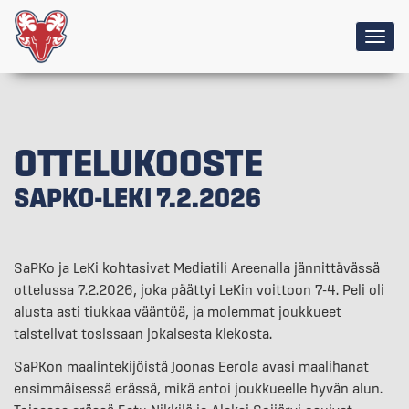
Togg
navig
OTTELUKOOSTE
SAPKO-LEKI 7.2.2026
SaPKo ja LeKi kohtasivat Mediatili Areenalla jännittävässä
ottelussa 7.2.2026, joka päättyi LeKin voittoon 7-4. Peli oli
alusta asti tiukkaa vääntöä, ja molemmat joukkueet
taistelivat tosissaan jokaisesta kiekosta.
SaPKon maalintekijöistä Joonas Eerola avasi maalihanat
ensimmäisessä erässä, mikä antoi joukkueelle hyvän alun.