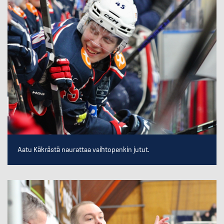
Aatu Käkrästä naurattaa vaihtopenkin jutut.