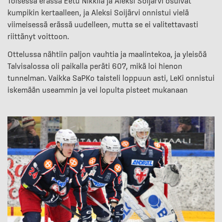
Toisessa erässä Eetu Nikkilä ja Aleksi Soijärvi osuivat
kumpikin kertaalleen, ja Aleksi Soijärvi onnistui vielä
viimeisessä erässä uudelleen, mutta se ei valitettavasti
riittänyt voittoon.
Ottelussa nähtiin paljon vauhtia ja maalintekoa, ja yleisöä
Talvisalossa oli paikalla peräti 607, mikä loi hienon
tunnelman. Vaikka SaPKo taisteli loppuun asti, LeKi onnistui
iskemään useammin ja vei lopulta pisteet mukanaan