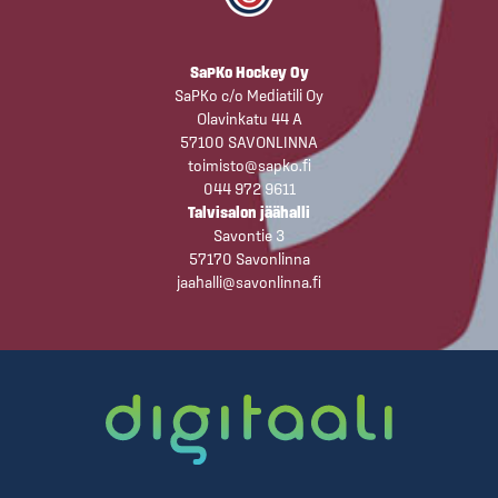
SaPKo Hockey Oy
SaPKo c/o Mediatili Oy
Olavinkatu 44 A
57100 SAVONLINNA
toimisto@sapko.fi
044 972 9611
Talvisalon jäähalli
Savontie 3
57170 Savonlinna
jaahalli@savonlinna.fi