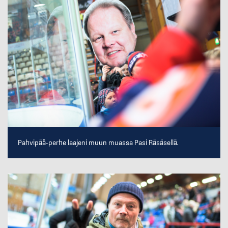
Pahvipää-perhe laajeni muun muassa Pasi Räsäsellä.