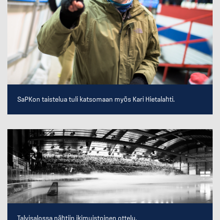
SaPKon taistelua tuli katsomaan myös Kari Hietalahti.
Talvisalossa nähtiin ikimuistoinen ottelu.