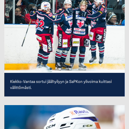
Kiekko-Vantaa sortui jäähyilyyn ja SaPKon ylivoima kuittasi
välittömästi.