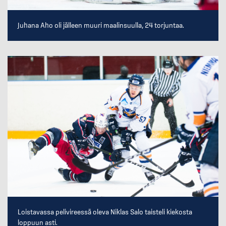
Juhana Aho oli jälleen muuri maalinsuulla, 24 torjuntaa.
Loistavassa pelivireessä oleva Niklas Salo taisteli kiekosta
loppuun asti.