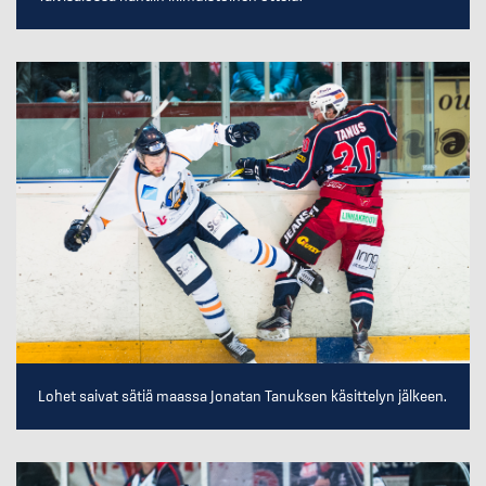
Lohet saivat sätiä maassa Jonatan Tanuksen käsittelyn jälkeen.