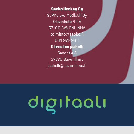
SaPKo Hockey Oy
SaPKo c/o Mediatili Oy
Olavinkatu 44 A
57100 SAVONLINNA
toimisto@sapko.fi
044 972 9611
Talvisalon jäähalli
Savontie 3
57170 Savonlinna
jaahalli@savonlinna.fi