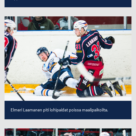
Elmeri Laamanen piti lohipaidat poissa maalipaikoilta.