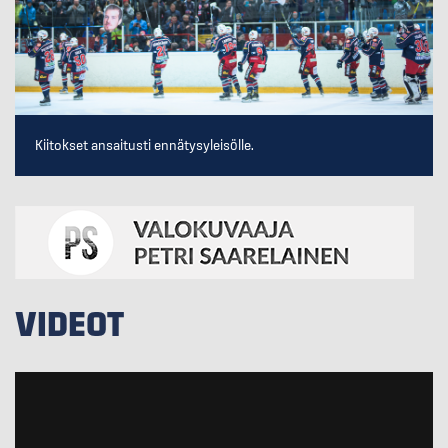
Kiitokset ansaitusti ennätysyleisölle.
VIDEOT