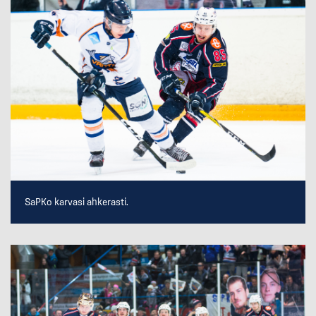
SaPKo karvasi ahkerasti.