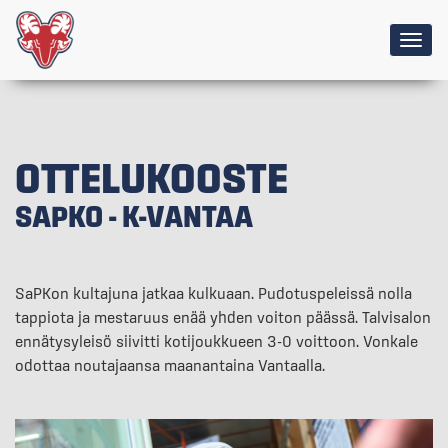
Togg
navig
OTTELUKOOSTE
SAPKO - K-VANTAA
SaPKon kultajuna jatkaa kulkuaan. Pudotuspeleissä nolla
tappiota ja mestaruus enää yhden voiton päässä. Talvisalon
ennätysyleisö siivitti kotijoukkueen 3-0 voittoon. Vonkale
odottaa noutajaansa maanantaina Vantaalla.