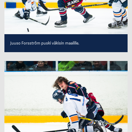
Juuso Forsström puski väkisin maalille.